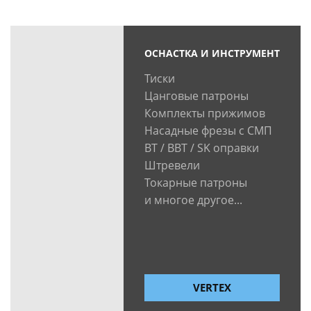
ОСНАСТКА И ИНСТРУМЕНТ
Тиски
Цанговые патроны
Комплекты прижимов
Насадные фрезы с СМП
BT / BBT / SK оправки
Штревели
Токарные патроны
и многое другое...
VERTEX